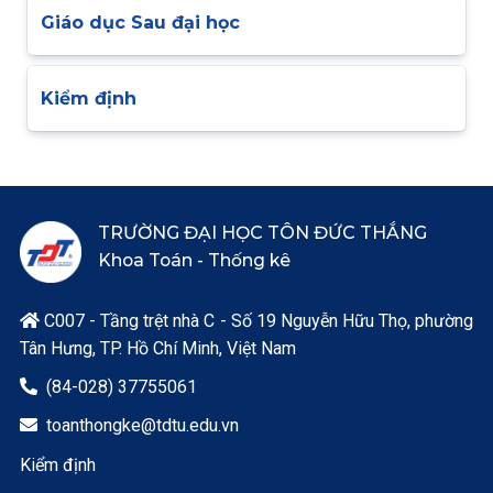
Giáo dục Sau đại học
Kiểm định
TRƯỜNG ĐẠI HỌC TÔN ĐỨC THẮNG
Khoa Toán - Thống kê
C007 - Tầng trệt nhà C - Số 19 Nguyễn Hữu Thọ, phường

Tân Hưng, TP. Hồ Chí Minh, Việt Nam
(84-028) 37755061

toanthongke@tdtu.edu.vn

Kiểm định