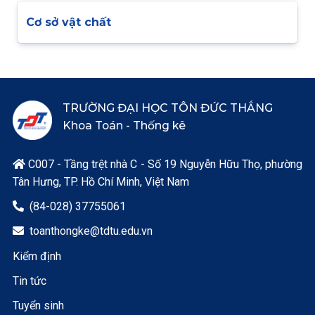
Cơ sở vật chất
TRƯỜNG ĐẠI HỌC TÔN ĐỨC THẮNG
Khoa Toán - Thống kê
C007 - Tầng trệt nhà C - Số 19 Nguyễn Hữu Thọ, phường

Tân Hưng, TP. Hồ Chí Minh, Việt Nam
(84-028) 37755061

toanthongke@tdtu.edu.vn

Kiểm định
Tin tức
Tuyển sinh