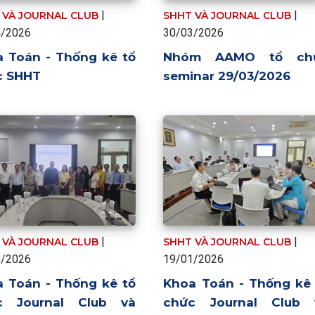
|
|
 VÀ JOURNAL CLUB
SHHT VÀ JOURNAL CLUB
4/2026
30/03/2026
 Toán - Thống kê tổ
Nhóm AAMO tổ ch
c SHHT
seminar 29/03/2026
|
|
 VÀ JOURNAL CLUB
SHHT VÀ JOURNAL CLUB
2/2026
19/01/2026
 Toán - Thống kê tổ
Khoa Toán - Thống kê 
c Journal Club và
chức Journal Club 