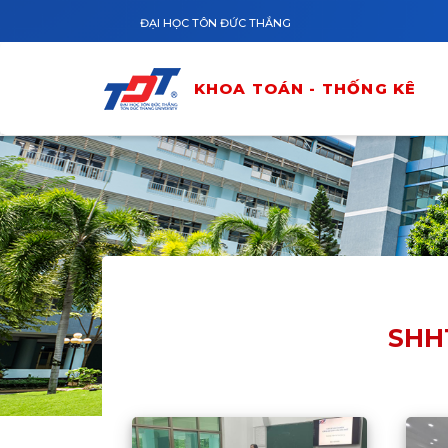
Nhảy đến nội dung
ĐẠI HỌC TÔN ĐỨC THẮNG
KHOA TOÁN - THỐNG KÊ
SHHT