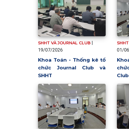
|
SHHT VÀ JOURNAL CLUB
SHHT
19/07/2026
01/0
Khoa Toán - Thống kê tổ
Khoa
chức Journal Club và
chứ
SHHT
Club