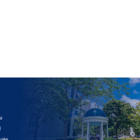
u
H
viên