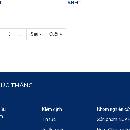
T
SHHT
iện thời
age
Page
Next page
Last page
2
3
…
Sau ›
Cuối »
ĐỨC THẮNG
Hữu
Kiểm định
Nhóm nghiên cứ
am
Tin tức
Sản phẩm NCK
Tuyển sinh
Hoạt động sinh 