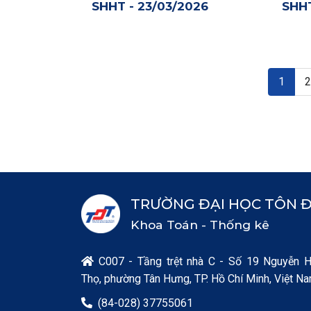
SHHT - 23/03/2026
SHH
Pagination
Trang h
P
1
TRƯỜNG ĐẠI HỌC TÔN 
Khoa Toán - Thống kê
C007 - Tầng trệt nhà C - Số 19 Nguyễn 

Thọ, phường Tân Hưng, TP. Hồ Chí Minh, Việt N
(84-028) 37755061
