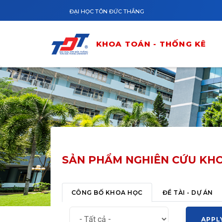
Nhảy đến nội dung
ĐẠI HỌC TÔN ĐỨC THẮNG
KHOA TOÁN - THỐNG KÊ
SẢN PHẨM NGHIÊN CỨU KH
Tab chính
(TAB HOẠT ĐỘNG)
CÔNG BỐ KHOA HỌC
ĐỀ TÀI - DỰ ÁN