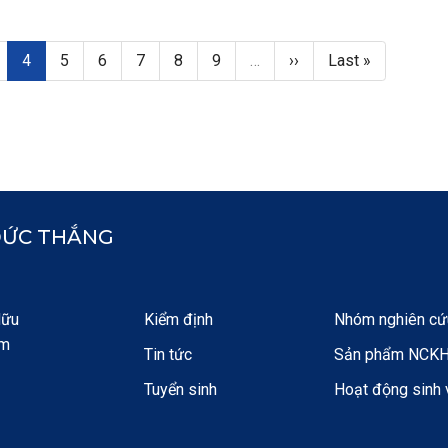
age
Trang hiện thời
Page
Page
Page
Page
Page
Next page
Last page
4
5
6
7
8
9
…
››
Last »
ĐỨC THẮNG
Hữu
Kiểm định
Nhóm nghiên cứ
am
Tin tức
Sản phẩm NCK
Tuyển sinh
Hoạt động sinh 