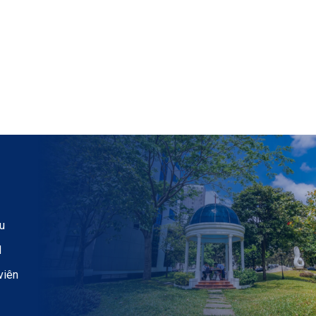
u
H
viên