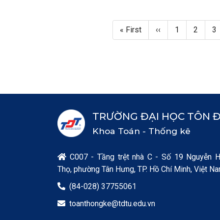
Pagination
First page
Trang trước
Page
Page
P
« First
‹‹
1
2
3
TRƯỜNG ĐẠI HỌC TÔN 
Khoa Toán - Thống kê
C007 - Tầng trệt nhà C - Số 19 Nguyễn 

Thọ, phường Tân Hưng, TP. Hồ Chí Minh, Việt N
(84-028) 37755061

toanthongke@tdtu.edu.vn
