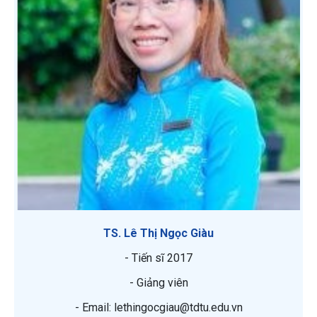
TS. Lê Thị Ngọc Giàu
- Tiến sĩ 2017
- Giảng viên
- Email: lethingocgiau@tdtu.edu.vn