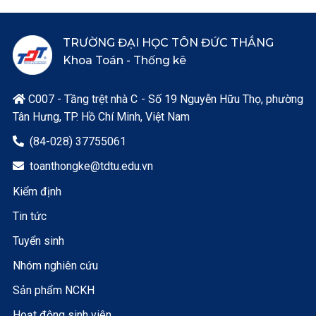
TRƯỜNG ĐẠI HỌC TÔN ĐỨC THẮNG
Khoa Toán - Thống kê
C007 - Tầng trệt nhà C - Số 19 Nguyễn Hữu Thọ, phường

Tân Hưng, TP. Hồ Chí Minh, Việt Nam
(84-028) 37755061

toanthongke@tdtu.edu.vn

Kiểm định
Tin tức
Tuyển sinh
Nhóm nghiên cứu
Sản phẩm NCKH
Hoạt động sinh viên