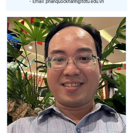
- Email: phanquockhanh@tdtu.edu.vn