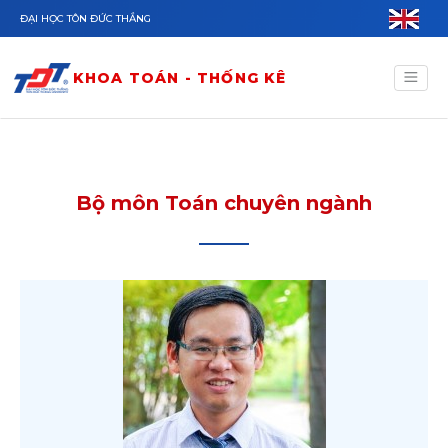
Nhảy đến nội dung
ĐẠI HỌC TÔN ĐỨC THẮNG
KHOA TOÁN - THỐNG KÊ
Bộ môn Toán chuyên ngành