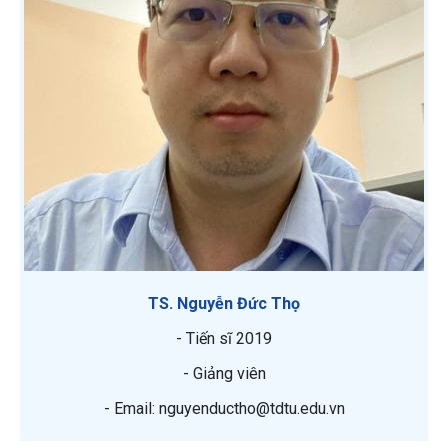
TS. Nguyễn Đức Thọ
- Tiến sĩ 2019
- Giảng viên
- Email: nguyenductho@tdtu.edu.vn