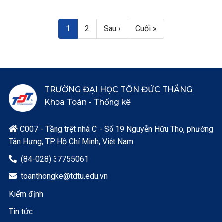
Pagination
Trang hiện thời
Page
Next page
Last page
1
2
Sau ›
Cuối »
TRƯỜNG ĐẠI HỌC TÔN ĐỨC THẮNG
Khoa Toán - Thống kê
C007 - Tầng trệt nhà C - Số 19 Nguyễn Hữu Thọ, phường

Tân Hưng, TP. Hồ Chí Minh, Việt Nam
(84-028) 37755061

toanthongke@tdtu.edu.vn

Kiểm định
Tin tức