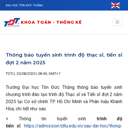
Nhảy đến nội dung
ĐẠI HỌC TÔN ĐỨC THẮNG
KHOA TOÁN - THỐNG KÊ
Thông báo tuyển sinh trình độ thạc sĩ, tiến sĩ
đợt 2 năm 2025
TDTU, 20/08/2025 | 08:49, GMT+7
Trường Đại học Tôn Đức Thắng thông báo tuyển sinh
chương trình đào tạo trình độ Thạc sĩ và Tiến sĩ đợt 2 năm
2025 tại Cơ sở chính TP. Hồ Chí Minh và Phân hiệu Khánh
Hòa, chi tiết như sau:
+ Thông tin tuyển sinh
trình độ
tiến sĩ
:
https://admission.tdtu.edu.vn/sau-dai-hoc/thong-