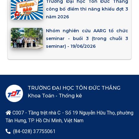
Trường Đại học Tôn Đức Thắng
công bố điểm thi năng khiếu đợt 3
năm 2026
Nhóm nghiên cứu AARG tổ chức
seminar - buổi 3 (trong chuỗi 3
seminar) - 19/06/2026
TRƯỜNG ĐẠI HỌC TÔN ĐỨC THẮNG
Khoa Toán - Thống kê
C007 - Tầng trệt nhà C - Số 19 Nguyễn Hữu Thọ, phường

Tân Hưng, TP. Hồ Chí Minh, Việt Nam
(84-028) 37755061
