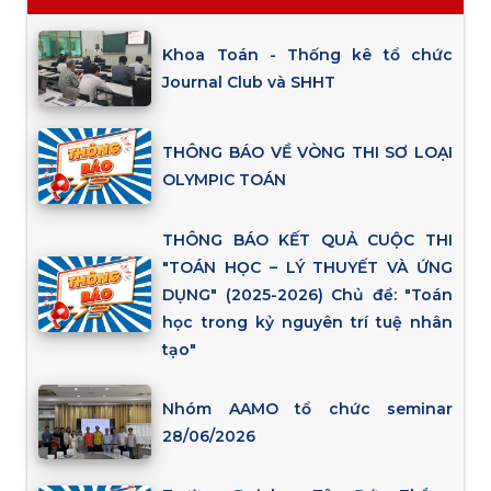
Khoa Toán - Thống kê tổ chức
Journal Club và SHHT
THÔNG BÁO VỀ VÒNG THI SƠ LOẠI
OLYMPIC TOÁN
THÔNG BÁO KẾT QUẢ CUỘC THI
"TOÁN HỌC – LÝ THUYẾT VÀ ỨNG
DỤNG" (2025-2026) Chủ đề: "Toán
học trong kỷ nguyên trí tuệ nhân
tạo"
Nhóm AAMO tổ chức seminar
28/06/2026