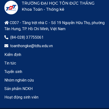
TRƯỜNG ĐẠI HỌC TÔN ĐỨC THẮNG
Khoa Toán - Thống kê
C007 - Tầng trệt nhà C - Số 19 Nguyễn Hữu Thọ, phường

Tân Hưng, TP. Hồ Chí Minh, Việt Nam
(84-028) 37755061

toanthongke@tdtu.edu.vn

Kiểm định
Tin tức
Tuyển sinh
Nhóm nghiên cứu
Sản phẩm NCKH
Hoạt động sinh viên