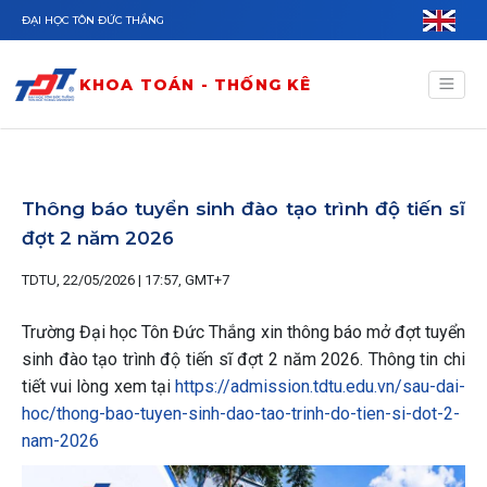
Nhảy đến nội dung
ĐẠI HỌC TÔN ĐỨC THẮNG
KHOA TOÁN - THỐNG KÊ
Thông báo tuyển sinh đào tạo trình độ tiến sĩ
đợt 2 năm 2026
TDTU, 22/05/2026 | 17:57, GMT+7
Trường Đại học Tôn Đức Thắng xin thông báo mở đợt tuyển
sinh đào tạo trình độ tiến sĩ đợt 2 năm 2026. Thông tin chi
tiết vui lòng xem tại
https://admission.tdtu.edu.vn/sau-dai-
hoc/thong-bao-tuyen-sinh-dao-tao-trinh-do-tien-si-dot-2-
nam-2026