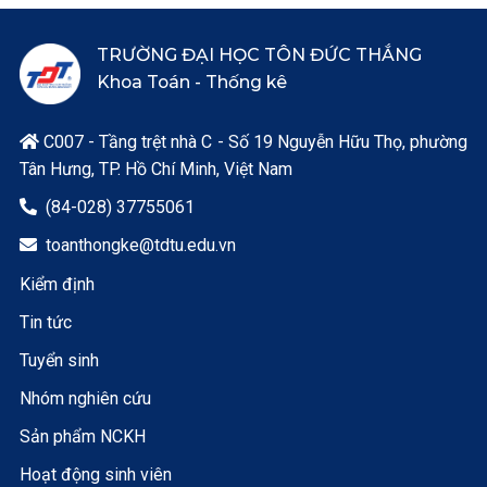
TRƯỜNG ĐẠI HỌC TÔN ĐỨC THẮNG
Khoa Toán - Thống kê
C007 - Tầng trệt nhà C - Số 19 Nguyễn Hữu Thọ, phường

Tân Hưng, TP. Hồ Chí Minh, Việt Nam
(84-028) 37755061

toanthongke@tdtu.edu.vn

Kiểm định
Tin tức
Tuyển sinh
Nhóm nghiên cứu
Sản phẩm NCKH
Hoạt động sinh viên