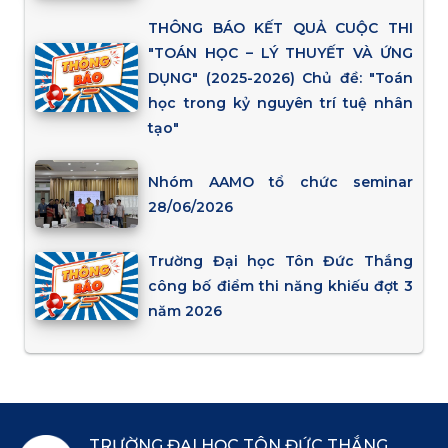
THÔNG BÁO KẾT QUẢ CUỘC THI
"TOÁN HỌC – LÝ THUYẾT VÀ ỨNG
DỤNG" (2025-2026) Chủ đề: "Toán
học trong kỷ nguyên trí tuệ nhân
tạo"
Nhóm AAMO tổ chức seminar
28/06/2026
Trường Đại học Tôn Đức Thắng
công bố điểm thi năng khiếu đợt 3
năm 2026
TRƯỜNG ĐẠI HỌC TÔN ĐỨC THẮNG