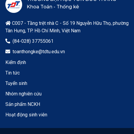
Khoa Toán - Thống kê
C007 - Tầng trệt nhà C - Số 19 Nguyễn Hữu Thọ, phường

Tân Hưng, TP. Hồ Chí Minh, Việt Nam
(84-028) 37755061

toanthongke@tdtu.edu.vn

Kiểm định
Tin tức
Tuyển sinh
Nhóm nghiên cứu
Sản phẩm NCKH
Hoạt động sinh viên