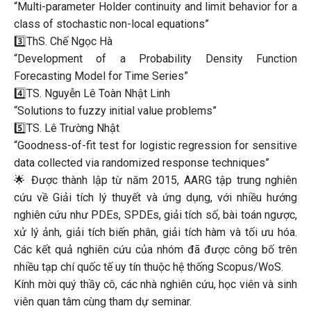
“Multi-parameter Holder continuity and limit behavior for a
class of stochastic non-local equations”
3️⃣ThS. Chế Ngọc Hà
“Development of a Probability Density Function
Forecasting Model for Time Series”
4️⃣TS. Nguyễn Lê Toàn Nhật Linh
“Solutions to fuzzy initial value problems”
5️⃣TS. Lê Trường Nhật
“Goodness-of-fit test for logistic regression for sensitive
data collected via randomized response techniques”
🌟 Được thành lập từ năm 2015, AARG tập trung nghiên
cứu về Giải tích lý thuyết và ứng dụng, với nhiều hướng
nghiên cứu như PDEs, SPDEs, giải tích số, bài toán ngược,
xử lý ảnh, giải tích biến phân, giải tích hàm và tối ưu hóa.
Các kết quả nghiên cứu của nhóm đã được công bố trên
nhiều tạp chí quốc tế uy tín thuộc hệ thống Scopus/WoS.
Kính mời quý thầy cô, các nhà nghiên cứu, học viên và sinh
viên quan tâm cùng tham dự seminar.