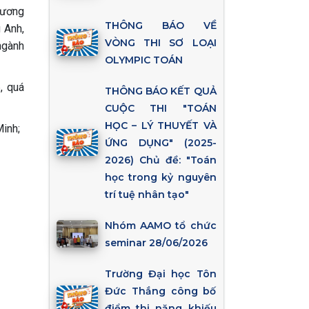
hương
THÔNG BÁO VỀ
 Anh,
VÒNG THI SƠ LOẠI
ngành
OLYMPIC TOÁN
, quá
THÔNG BÁO KẾT QUẢ
CUỘC THI "TOÁN
HỌC – LÝ THUYẾT VÀ
Minh;
ỨNG DỤNG" (2025-
2026) Chủ đề: "Toán
học trong kỷ nguyên
trí tuệ nhân tạo"
Nhóm AAMO tổ chức
seminar 28/06/2026
Trường Đại học Tôn
Đức Thắng công bố
điểm thi năng khiếu