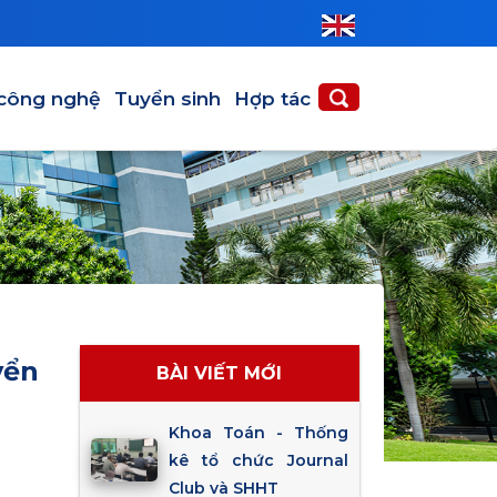
 công nghệ
Tuyển sinh
Hợp tác
yển
BÀI VIẾT MỚI
Khoa Toán - Thống
kê tổ chức Journal
Club và SHHT