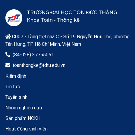
TRƯỜNG ĐẠI HỌC TÔN ĐỨC THẮNG
Khoa Toán - Thống kê
C007 - Tầng trệt nhà C - Số 19 Nguyễn Hữu Thọ, phường

Tân Hưng, TP. Hồ Chí Minh, Việt Nam
(84-028) 37755061

toanthongke@tdtu.edu.vn

Kiểm định
Tin tức
Tuyển sinh
Nhóm nghiên cứu
Sản phẩm NCKH
Hoạt động sinh viên