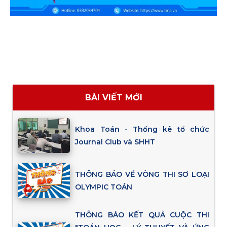
BÀI VIẾT MỚI
Khoa Toán - Thống kê tổ chức
Journal Club và SHHT
THÔNG BÁO VỀ VÒNG THI SƠ LOẠI
OLYMPIC TOÁN
THÔNG BÁO KẾT QUẢ CUỘC THI