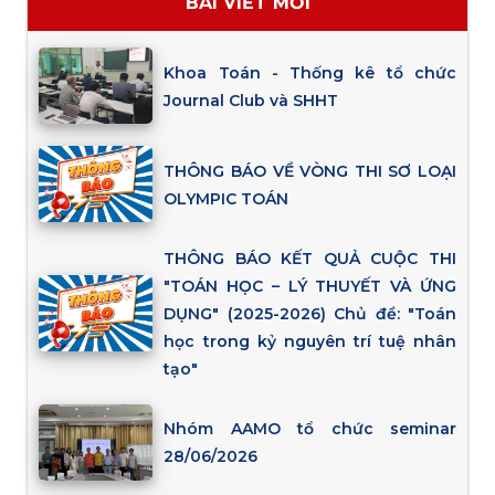
BÀI VIẾT MỚI
Khoa Toán - Thống kê tổ chức
Journal Club và SHHT
THÔNG BÁO VỀ VÒNG THI SƠ LOẠI
OLYMPIC TOÁN
THÔNG BÁO KẾT QUẢ CUỘC THI
"TOÁN HỌC – LÝ THUYẾT VÀ ỨNG
DỤNG" (2025-2026) Chủ đề: "Toán
học trong kỷ nguyên trí tuệ nhân
tạo"
Nhóm AAMO tổ chức seminar
28/06/2026