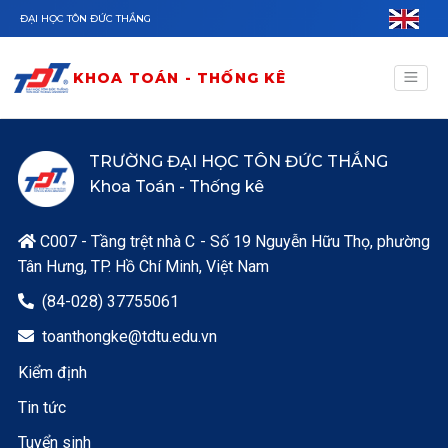
Nhảy đến nội dung
ĐẠI HỌC TÔN ĐỨC THẮNG
KHOA TOÁN - THỐNG KÊ
TRƯỜNG ĐẠI HỌC TÔN ĐỨC THẮNG
Khoa Toán - Thống kê
C007 - Tầng trệt nhà C - Số 19 Nguyễn Hữu Thọ, phường

Tân Hưng, TP. Hồ Chí Minh, Việt Nam
(84-028) 37755061

toanthongke@tdtu.edu.vn

Kiểm định
Tin tức
Tuyển sinh